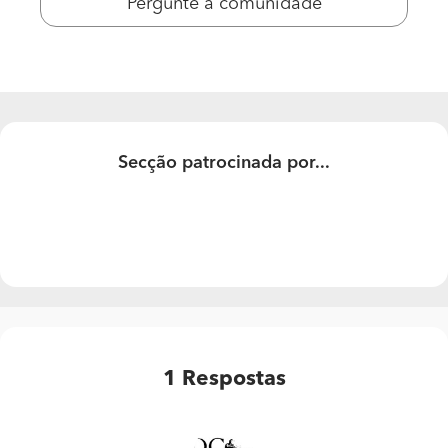
Pergunte à comunidade
detalhes, mas gostaria de ter uma ideia do valor médio
de construção (preço/m2). Alguem me sabe indicar?
Obrigado
Secção patrocinada por...
1
Respostas