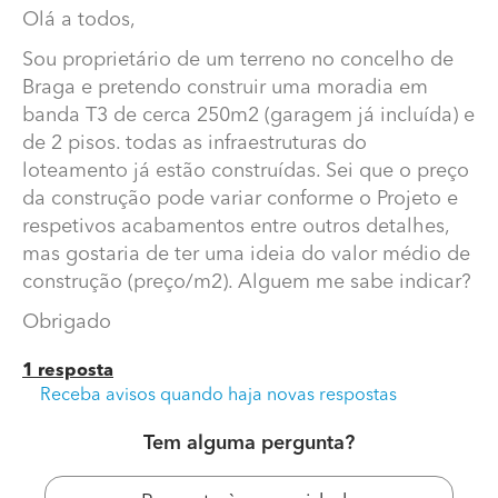
Olá a todos,
Sou proprietário de um terreno no concelho de
Braga e pretendo construir uma moradia em
banda T3 de cerca 250m2 (garagem já incluída) e
de 2 pisos. todas as infraestruturas do
loteamento já estão construídas. Sei que o preço
da construção pode variar conforme o Projeto e
respetivos acabamentos entre outros detalhes,
mas gostaria de ter uma ideia do valor médio de
Preço para construção de moradia T3 em banda
construção (preço/m2). Alguem me sabe indicar?
Concelho de Braga
Obrigado
Olá a todos,
1 resposta
Sou proprietário de um terreno no concelho de Braga e
Receba avisos quando haja novas respostas
pretendo construir uma moradia em banda T3 de cerca
250m2 (garagem já incluída) e de 2 pisos. todas as
Tem alguma pergunta?
infraestruturas do loteamento já estão construídas. Sei
que o preço da construção pode variar conforme o
Projeto e respetivos acabamentos entre outros