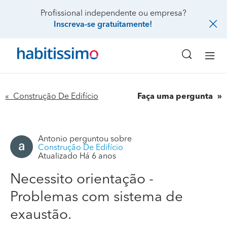
Profissional independente ou empresa?
Inscreva-se gratuitamente!
« Construção De Edifício
Faça uma pergunta
Antonio
perguntou sobre
Construção De Edifício
Atualizado Há 6 anos
Necessito orientação -
Necessito orientação - Problemas com sistema de
Problemas com sistema de
exaustão.
exaustão.
Resido num 4.º andar ftr de um edifício com 8 andares.