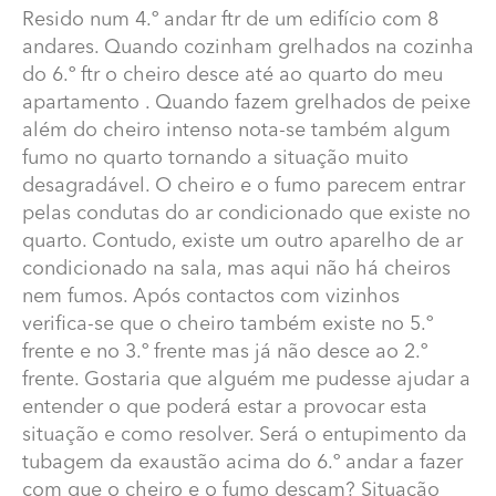
Resido num 4.º andar ftr de um edifício com 8
Quando cozinham grelhados na cozinha do 6.º ftr o
cheiro desce até ao quarto do meu apartamento .
andares. Quando cozinham grelhados na cozinha
Quando fazem grelhados de peixe além do cheiro
do 6.º ftr o cheiro desce até ao quarto do meu
intenso nota-se também algum fumo no quarto
apartamento . Quando fazem grelhados de peixe
tornando a situação muito desagradável. O cheiro e o
além do cheiro intenso nota-se também algum
fumo parecem entrar pelas condutas do ar
fumo no quarto tornando a situação muito
condicionado que existe no quarto. Contudo, existe um
desagradável. O cheiro e o fumo parecem entrar
outro aparelho de ar condicionado na sala, mas aqui
pelas condutas do ar condicionado que existe no
não há cheiros nem fumos. Após contactos com
vizinhos verifica-se que o cheiro também existe no 5.º
quarto. Contudo, existe um outro aparelho de ar
frente e no 3.º frente mas já não desce ao 2.º frente.
condicionado na sala, mas aqui não há cheiros
Gostaria que alguém me pudesse ajudar a entender o
nem fumos. Após contactos com vizinhos
que poderá estar a provocar esta situação e como
verifica-se que o cheiro também existe no 5.º
resolver. Será o entupimento da tubagem da exaustão
frente e no 3.º frente mas já não desce ao 2.º
acima do 6.º andar a fazer com que o cheiro e o fumo
frente. Gostaria que alguém me pudesse ajudar a
desçam? Situação agravada por rotura da tubagem do
entender o que poderá estar a provocar esta
ar condicionado? Qual o especialista mais habilitado
para lidar com esta situação. Limpa chaminés? Técnico
situação e como resolver. Será o entupimento da
especialista em sistemas de exaustão?
tubagem da exaustão acima do 6.º andar a fazer
com que o cheiro e o fumo desçam? Situação