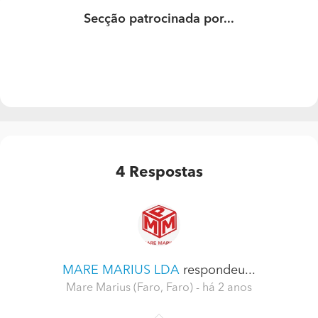
Secção patrocinada por...
4
Respostas
MARE MARIUS LDA
respondeu...
Mare Marius (Faro, Faro)
- há 2 anos