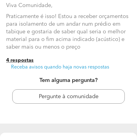
Viva Comunidade,
Praticamente é isso! Estou a receber orçamentos
para isolamento de um andar num prédio em
tabique e gostaria de saber qual seria o melhor
material para o fim acima indicado (acústico) e
saber mais ou menos o preço
4 respostas
Receba avisos quando haja novas respostas
Qual é o melhor material para Isolamento Acústico mas
não menosprezando o térmico?
Tem alguma pergunta?
Viva Comunidade,
Pergunte à comunidade
Praticamente é isso! Estou a receber orçamentos para
isolamento de um andar num prédio em tabique e
gostaria de saber qual seria o melhor material para o
fim acima indicado (acústico) e saber mais ou menos o
preço