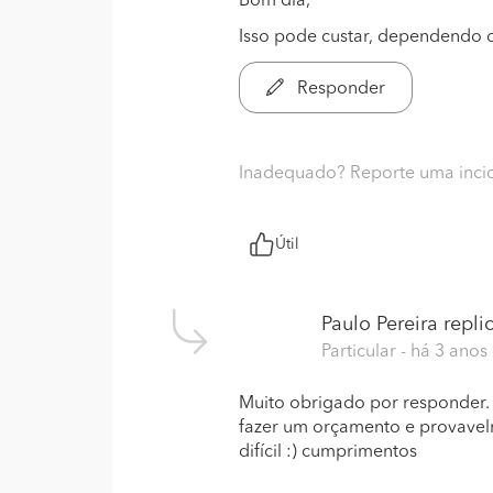
Bom dia,
Isso pode custar, dependendo da
Responder
Inadequado? Reporte uma inci
Útil
Paulo Pereira
replic
Particular
- há 3 anos
Muito obrigado por responder. 
fazer um orçamento e provavelm
difícil :) cumprimentos