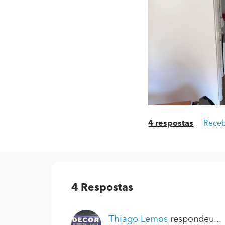
4 respostas
Receb
4
Respostas
Thiago Lemos
respondeu...