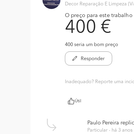
Decor Reparação E Limpeza (Vi
O preço para este trabalho s
400 €
400 seria um bom preço
Responder
Inadequado? Reporte uma inci
Útil
Paulo Pereira
replic
Particular
- há 3 anos