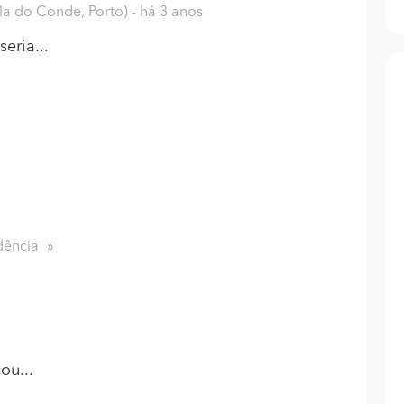
la do Conde, Porto)
- há 3 anos
eria...
dência
ou...