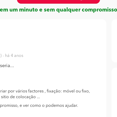
em um minuto e sem qualquer compromiss
o)
- há 4 anos
eria...
ar por vários factores , fixação: móvel ou fixo,
r sitio de colocação ...
promisso, e ver como o podemos ajudar.