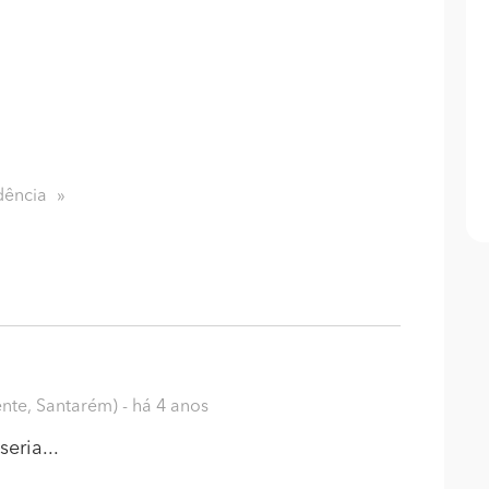
dência
ente, Santarém)
- há 4 anos
eria...