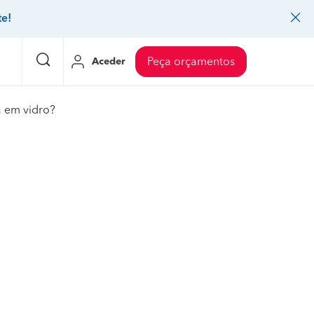
te!
Aceder
Peça orçamentos
 em vidro?
eço Pedreiros
Mudanças
Preço Mudanças
ia
eço Jardinagem
Decoração de interiores
Preço Instalação de painel sandwich
eço Carpintaria e marcenaria
Controlo de pragas
Preço Arquitetos
eço Pintura
Sistemas de segurança
Preço Controlo de pragas
eço Canalização
Faz tudo
Preço Pavimentos
icionado
eço Limpeza
Gesso cartonado
Preço Coberturas e telhados