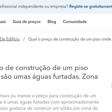
ofissional independente ou empresa?
Registe-se gratuitamen
nais
Guia de preços
Blog
Comunidade
Pergunte à comunidade
De Edifício
Qual o preço de construção de um piso onde
Galeria de fotos
 de banho
delação casa de banho
Construção de casa
Limpeza
Preço Construção de casa
Limpeza
Pr
ndicionado
ozinha
delação de cozinha
Construção de piscina
Jardinagem
Preço Construção de piscina
Carpintaria e marcenar
Pr
Procenter
o de construção de um piso
asa
delação de casa
Terraplanagem e demolições
Faz tudo
Preço Construção de garagem
Pintura
Pr
são umas águas furtadas. Zona
res
critório
elação de escritório
Engenheiros
Decoração de interiores
Preço Construção de casa contentor
Jardinagem
Pr
e banho
ifício
elação de edifício
Arquitetos
Carpintaria e marcenaria
Preço Terraplanagem e demolições
Pedreiros
Pr
 mais ou menos o preço para construção de um
inha
iscina
elação de piscina
Topógrafos
Remodelação casa de banho
Preço Construção de edifício
Climatização e ar cond
Pr
ra é umas águas furtadas com aproximadamente
isso gostaria de construir um sótão por cima do