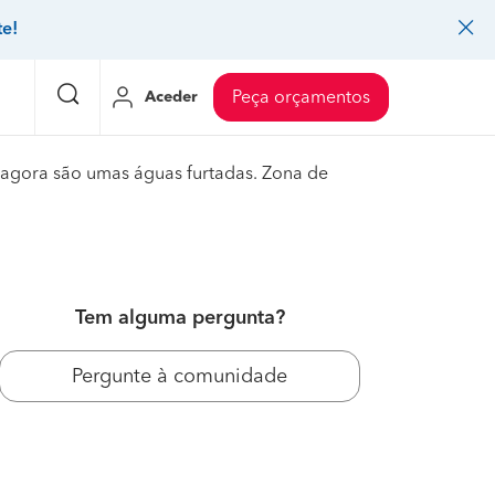
te!
Aceder
Peça orçamentos
 agora são umas águas furtadas. Zona de
eço Pedreiros
Mudanças
Preço Mudanças
ia
eço Jardinagem
Decoração de interiores
Preço Instalação de painel sandwich
eço Carpintaria e marcenaria
Controlo de pragas
Preço Arquitetos
Tem alguma pergunta?
eço Pintura
Sistemas de segurança
Preço Controlo de pragas
Pergunte à comunidade
eço Canalização
Faz tudo
Preço Pavimentos
icionado
eço Limpeza
Gesso cartonado
Preço Coberturas e telhados