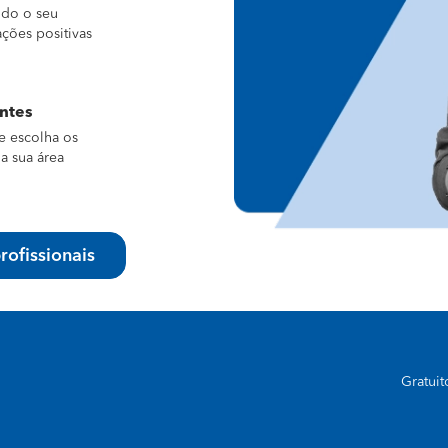
ndo o seu
ações positivas
entes
e escolha os
a sua área
rofissionais
Gratui