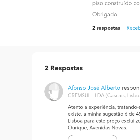
piso construído 
Obrigado
2 respostas
Receb
2
Respostas
Afonso José Alberto
respond
CREMSUL - LDA (Cascais, Lisb
Atento a experiência, tratando-
existe, a minha sugestão é de 
Lisboa para este preço exclui
Ourique, Avenidas Novas.