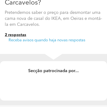
Carcavelos?
Pretendemos saber o preço para desmontar uma
cama nova de casal do IKEA, em Oeiras e montá-
la em Carcavelos.
2 respostas
Receba avisos quando haja novas respostas
Qual o preço de desmontagem de uma casa de casal
nova IKEA, em Oeiras e montá-la em Carcavelos?
Secção patrocinada por...
Pretendemos saber o preço para desmontar uma cama
nova de casal do IKEA, em Oeiras e montá-la em
Carcavelos.