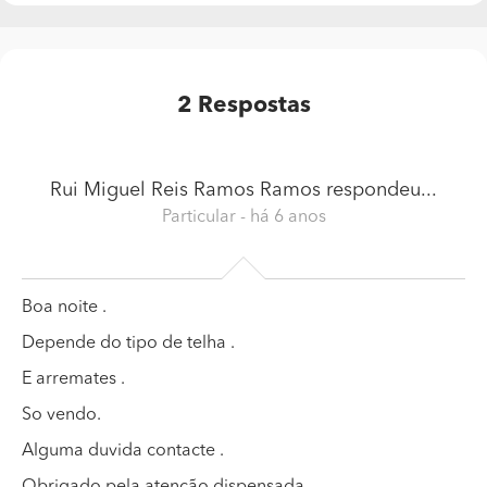
2
Respostas
Rui Miguel Reis Ramos Ramos
respondeu...
Particular
- há 6 anos
Boa noite .
Depende do tipo de telha .
E arremates .
So vendo.
Alguma duvida contacte .
Obrigado pela atenção dispensada