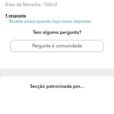
Área da Moradia: 150m2
1 resposta
Receba avisos quando haja novas respostas
Tem alguma pergunta?
Pergunte à comunidade
Qual o preço de um projeto de construção de uma
moradia?
Área do Terreno: 5700m2
Área da Moradia: 150m2
Secção patrocinada por...