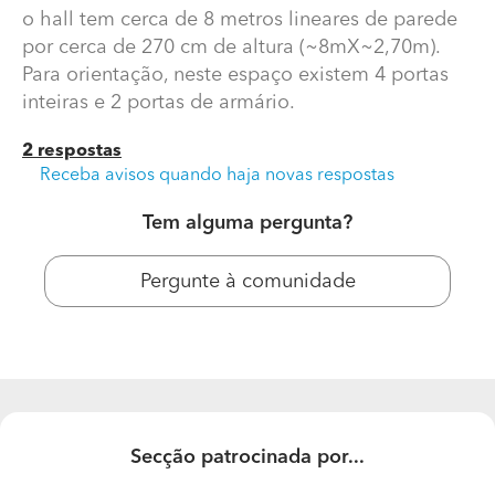
o hall tem cerca de 8 metros lineares de parede
por cerca de 270 cm de altura (~8mX~2,70m).
Para orientação, neste espaço existem 4 portas
inteiras e 2 portas de armário.
2 respostas
Receba avisos quando haja novas respostas
Tem alguma pergunta?
Qual o preço estimado para aplicação de gesso
Pergunte à comunidade
cartonado em hall de entrada interior
o hall tem cerca de 8 metros lineares de parede por
cerca de 270 cm de altura (~8mX~2,70m). Para
orientação, neste espaço existem 4 portas inteiras e 2
portas de armário.
Secção patrocinada por...