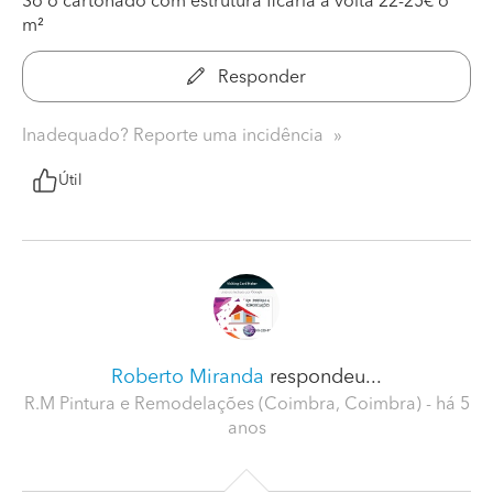
Só o cartonado com estrutura ficaria a volta 22-25€ o
m²
Responder
Inadequado? Reporte uma incidência
Útil
Roberto Miranda
respondeu...
R.M Pintura e Remodelações (Coimbra, Coimbra)
- há 5
anos