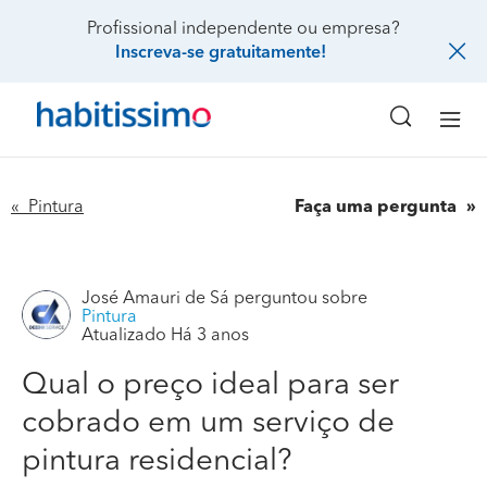
Profissional independente ou empresa?
Inscreva-se gratuitamente!
« Pintura
Faça uma pergunta
José Amauri de Sá
perguntou sobre
Pintura
Atualizado Há 3 anos
Qual o preço ideal para ser
Qual o preço ideal para ser cobrado em um serviço de
cobrado em um serviço de
pintura residencial?
pintura residencial?
Gostaria de saber quanto preço ideal para ser cobrado