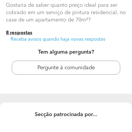
Gostaria de saber quanto preço ideal para ser
em um serviço de pintura residencial, no case de um
apartamento de 70m²?
cobrado em um serviço de pintura residencial, no
case de um apartamento de 70m²?
8 respostas
Receba avisos quando haja novas respostas
Tem alguma pergunta?
Pergunte à comunidade
Secção patrocinada por...