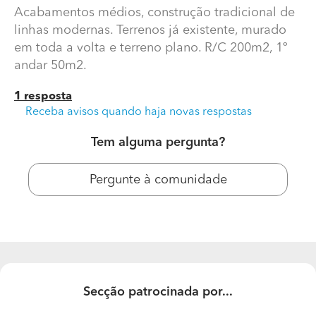
Acabamentos médios, construção tradicional de
linhas modernas. Terrenos já existente, murado
em toda a volta e terreno plano. R/C 200m2, 1º
andar 50m2.
1 resposta
Receba avisos quando haja novas respostas
Tem alguma pergunta?
Qual o preço/m2 de construção na zona de
Pergunte à comunidade
Alcabideche, Cascais?
Acabamentos médios, construção tradicional de linhas
modernas. Terrenos já existente, murado em toda a
volta e terreno plano. R/C 200m2, 1º andar 50m2.
Secção patrocinada por...