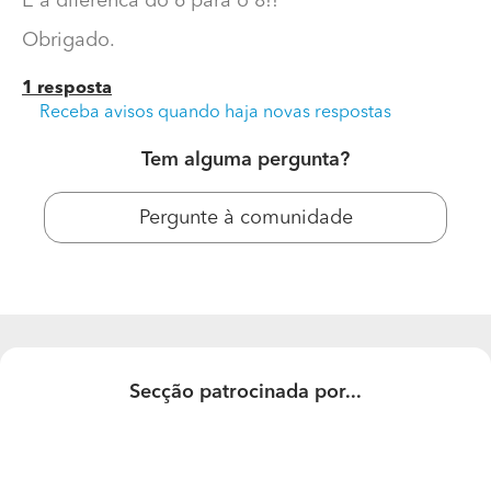
E a diferenca do 6 para o 8!!
Obrigado.
1 resposta
Receba avisos quando haja novas respostas
Tem alguma pergunta?
Pergunte à comunidade
Qual o valor do capoto 8
Qual o valor do capoto 8 m2??
E a diferenca do 6 para o 8!!
Obrigado.
Secção patrocinada por...