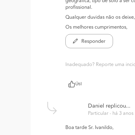
geográfica, tipo de solo a ser c
profissional.
Qualquer duvidas não os deixe,
Os melhores cumprimentos,
Responder
Inadequado? Reporte uma inci
Útil
Daniel
replicou...
Particular
- há 3 anos
Boa tarde Sr. Ivanildo,