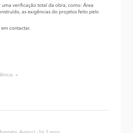
r uma verificação total da obra, como: Área
onstruído, as exigências do projetos feito pelo
 em contactar.
dência
Azeméis, Aveiro)
- há 3 anos