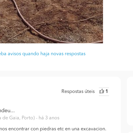
ba avisos quando haja novas respostas
Respostas úteis
1
deu...
 de Gaia, Porto)
- há 3 anos
os encontrar con piedras etc en una excavacion.