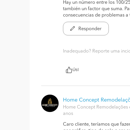
Hay un número entre los 100/250
también un factor que suma. Par
consecuencias de problemas a t
Responder
Inadequado? Reporte uma inci
Útil
Home Concept Remodelaç
Home Concept Remodelações e 
anos
Caro cliente, teríamos que faze