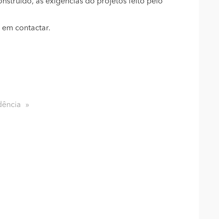
onstruído, as exigências do projetos feito pelo
 em contactar.
dência