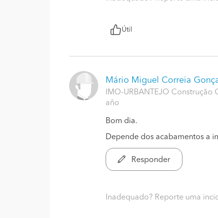
Útil
Mário Miguel Correia Gonç
IMO-URBANTEJO Construção Civ
año
Bom dia.
Depende dos acabamentos a incl
Responder
Inadequado? Reporte uma inci