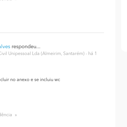
alves
respondeu...
il Unipessoal Lda (Almeirim, Santarém)
- há 1
uir no anexo e se incluiu wc
dência