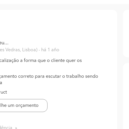
u...
res Vedras, Lisboa)
- há 1 año
ocalização a forma que o cliente quer os
rçamento correto para escutar o trabalho sendo
ra
ruct
-lhe um orçamento
dência