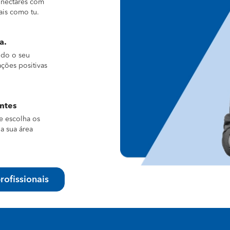
conectares com
ais como tu.
a.
ndo o seu
ações positivas
entes
e escolha os
a sua área
rofissionais