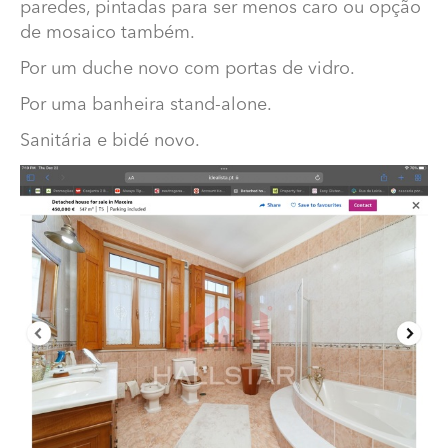
paredes, pintadas para ser menos caro ou opção
de mosaico também.
Por um duche novo com portas de vidro.
Por uma banheira stand-alone.
Sanitária e bidé novo.
Quanto para renovar estas 2 casas de banho?
Para por pavimento em mosaico ou Quartz. Nas
paredes, pintadas para ser menos caro ou opção de
mosaico também.
Por um duche novo com portas de vidro.
Por uma banheira stand-alone.
Sanitária e bidé novo.