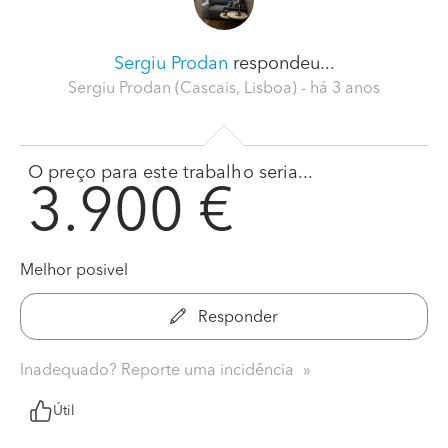
Sergiu Prodan
respondeu...
Sergiu Prodan (Cascais, Lisboa)
- há 3 anos
O preço para este trabalho seria...
3.900 €
Melhor posivel
Responder
Inadequado? Reporte uma incidência
Útil