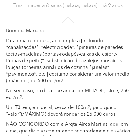
Tms - madeira & saias (Lisboa, Lisboa)
- há 9 anos
Bom dia Mariana.
Para uma remodelação completa [incluindo
*canalizações*, *electricidade*, *pinturas de paredes-
tectos-madeiras (portas-rodapés-caixas de estore-
tábuas de peito)*, substituição de azulejos-mosaicos-
louças-torneiras-armários de cozinha-*janelas*-
*pavimentos*, etc.] costumo considerar um valor médio
(.máximo.) de 500 eur/m2.
No seu caso, eu diria que anda por METADE, isto é, 250
eur/m2.
Um T3 tem, em geral, cerca de 100m2, pelo que o
"valor"(/MÁXIMO) deverá rondar os 25.000 euros.
NÃO CONCORDO com a Arqta Aires Martins, aqui em
cima, que diz que contratando separadamente as várias