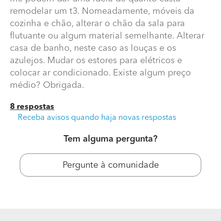
remodelar um t3. Nomeadamente, móveis da
cozinha e chão, alterar o chão da sala para
flutuante ou algum material semelhante. Alterar
casa de banho, neste caso as louças e os
azulejos. Mudar os estores para elétricos e
colocar ar condicionado. Existe algum preço
médio? Obrigada.
8 respostas
Reformar um t3
Receba avisos quando haja novas respostas
Tem alguma pergunta?
Gostaria de comprar um apartamento e estou a ver
várias possibilidades. Gostaria de saber se me podem
dar uma ideia de quanto custa remodelar um t3.
Pergunte à comunidade
Nomeadamente, móveis da cozinha e chão, alterar o
chão da sala para flutuante ou algum material
semelhante. Alterar casa de banho, neste caso as
louças e os azulejos. Mudar os estores para elétricos e
colocar ar condicionado. Existe algum preço médio?