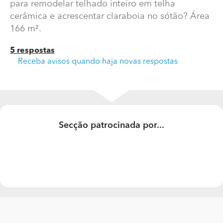
para remodelar telhado inteiro em telha
cerâmica e acrescentar claraboia no sótão? Área
166 m².
5 respostas
Receba avisos quando haja novas respostas
Qual o tempo e o gasto para remodelar um telhado
Secção patrocinada por...
inteiro?
Qual seria o preço aproximado e o tempo gasto para
remodelar telhado inteiro em telha cerâmica e
acrescentar claraboia no sótão? Área 166 m².