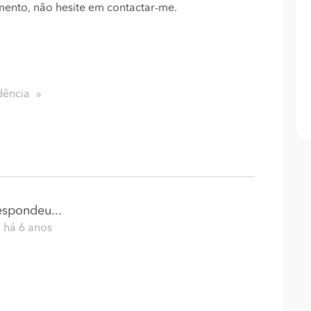
imento, não hesite em contactar-me.
dência
spondeu...
- há 6 anos