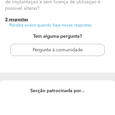
de implantaçao e sem licença de utilizaçao é
possivel alterar?
2 respostas
Receba avisos quando haja novas respostas
Tem alguma pergunta?
Pergunte à comunidade
Renovaçao e ampliaçao de moradia em terreno de
237m2
um terreno com uma moradia de 91m2 de area de
implantaçao e sem licença de utilizaçao é possivel
alterar?
Secção patrocinada por...