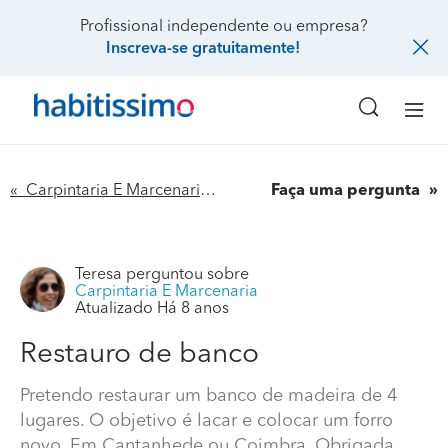
Profissional independente ou empresa?
Inscreva-se gratuitamente!
« Carpintaria E Marcenaria
Faça uma pergunta
Teresa
perguntou sobre
Carpintaria E Marcenaria
Atualizado Há 8 anos
Restauro de banco
Restauro de banco
Pretendo restaurar um banco de madeira de 4
lugares. O objetivo é lacar e colocar um forro
Pretendo restaurar um banco de madeira de 4 lugares.
O objetivo é lacar e colocar um forro novo. Em
novo. Em Cantanhede ou Coimbra. Obrigada.