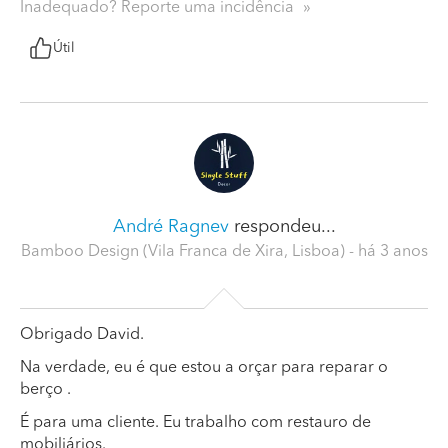
Inadequado? Reporte uma incidência
Útil
André Ragnev
respondeu...
Bamboo Design (Vila Franca de Xira, Lisboa)
- há 3 anos
Obrigado David.
Na verdade, eu é que estou a orçar para reparar o
berço .
É para uma cliente. Eu trabalho com restauro de
mobiliários.