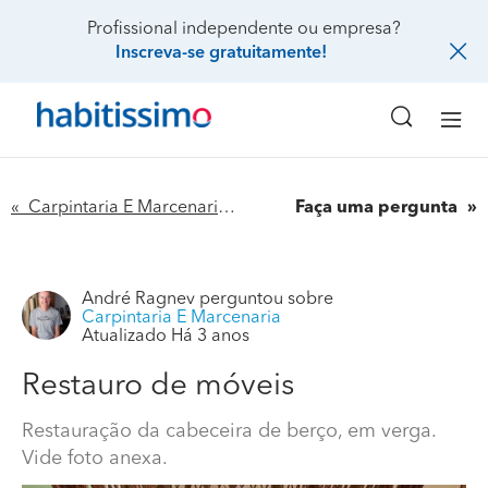
Profissional independente ou empresa?
Inscreva-se gratuitamente!
« Carpintaria E Marcenaria
Faça uma pergunta
André Ragnev
perguntou sobre
Carpintaria E Marcenaria
Atualizado Há 3 anos
Restauro de móveis
Restauro de móveis
Restauração da cabeceira de berço, em verga.
Vide foto anexa.
Restauração da cabeceira de berço, em verga. Vide
foto anexa.