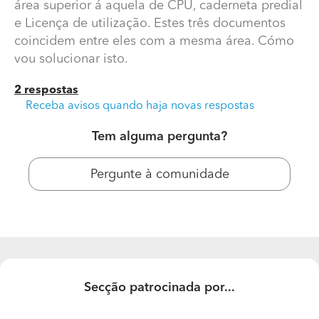
área superior á aquela de CPU, caderneta predial
e Licença de utilização. Estes três documentos
coincidem entre eles com a mesma área. Cómo
vou solucionar isto.
2 respostas
Receba avisos quando haja novas respostas
Tem alguma pergunta?
Como fazer a retificação de área?
Pergunte à comunidade
Local comercial em propriedade horizontal tem área
superior á aquela de CPU, caderneta predial e Licença
de utilização. Estes três documentos coincidem entre
eles com a mesma área. Cómo vou solucionar isto.
Secção patrocinada por...