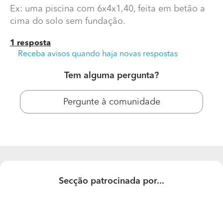
Ex: uma piscina com 6x4x1,40, feita em betão a
cima do solo sem fundação.
1 resposta
Receba avisos quando haja novas respostas
Tem alguma pergunta?
Pergunte à comunidade
Se conseguir uma piscina em betão acima do solo
pago imposto?
Ex: uma piscina com 6x4x1,40, feita em betão a cima do
solo sem fundação.
Secção patrocinada por...