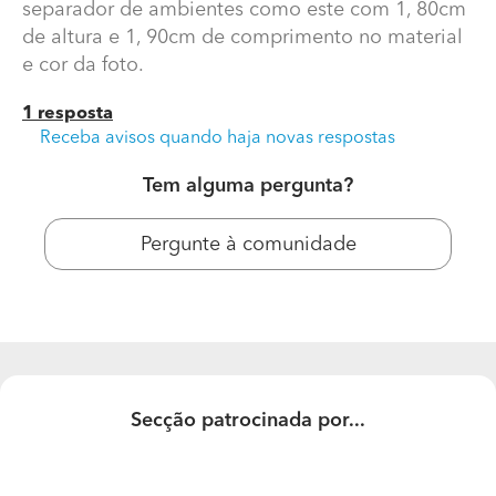
separador de ambientes como este com 1, 80cm
de altura e 1, 90cm de comprimento no material
e cor da foto.
1 resposta
Receba avisos quando haja novas respostas
Tem alguma pergunta?
Pergunte à comunidade
Separador ambientes
Boa noite,
Gostaria de ter uma ideia do preço de um separador
de ambientes como este com 1, 80cm de altura e 1,
90cm de comprimento no material e cor da foto.
Secção patrocinada por...