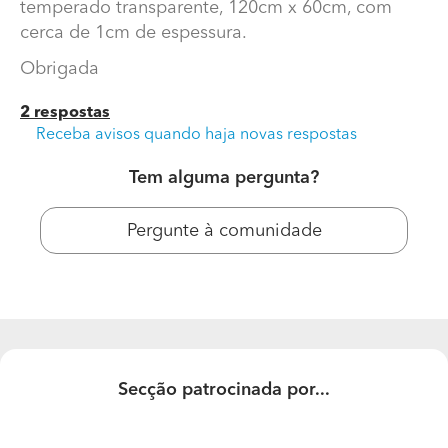
temperado transparente, 120cm x 60cm, com
cerca de 1cm de espessura.
Obrigada
2 respostas
Receba avisos quando haja novas respostas
Tem alguma pergunta?
Pergunte à comunidade
Tampo de vidro temperado para tampo de secretaria
Gostaria de saber qual o preço para um vidro
temperado transparente, 120cm x 60cm, com cerca de
1cm de espessura.
Obrigada
Secção patrocinada por...