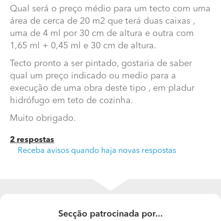
Qual será o preço médio para um tecto com uma
área de cerca de 20 m2 que terá duas caixas ,
uma de 4 ml por 30 cm de altura e outra com
1,65 ml + 0,45 ml e 30 cm de altura.
Tecto pronto a ser pintado, gostaria de saber
qual um preço indicado ou medio para a
execução de uma obra deste tipo , em pladur
hidrófugo em teto de cozinha.
Qual será o preço médio para um tecto com uma área
Muito obrigado.
de cerca de 20 m2?
2 respostas
Qual será o preço médio para um tecto com uma área
Receba avisos quando haja novas respostas
de cerca de 20 m2 que terá duas caixas , uma de 4 ml
por 30 cm de altura e outra com 1,65 ml + 0,45 ml e 30
cm de altura.
Tecto pronto a ser pintado, gostaria de saber qual um
preço indicado ou medio para a execução de uma obra
Secção patrocinada por...
deste tipo , em pladur hidrófugo em teto de cozinha.