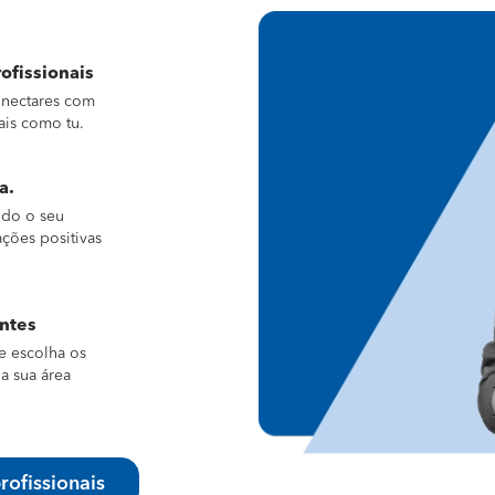
ofissionais
conectares com
ais como tu.
a.
ndo o seu
ações positivas
entes
e escolha os
a sua área
rofissionais