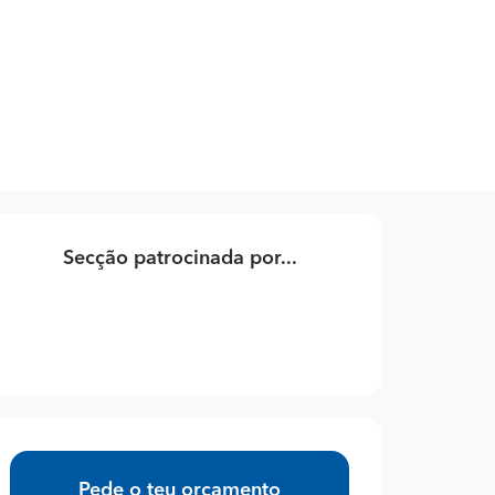
Secção patrocinada por...
Pede o teu orçamento