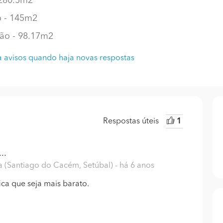
 280.5m2
o - 145m2
ão - 98.17m2
 avisos quando haja novas respostas
Respostas úteis
1
..
a (Santiago do Cacém, Setúbal)
- há 6 anos
ica que seja mais barato.