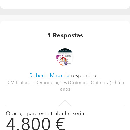
1
Respostas
Roberto Miranda
respondeu...
R.M Pintura e Remodelações (Coimbra, Coimbra)
- há 5
anos
O preço para este trabalho seria...
4.800 €