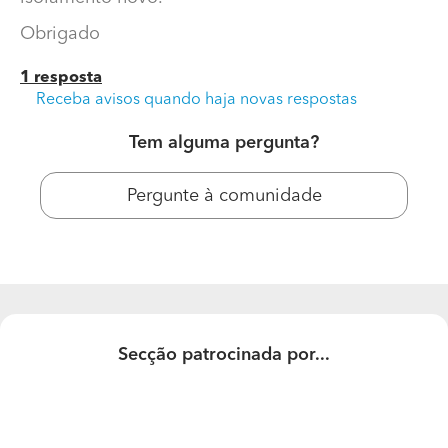
Obrigado
1 resposta
Receba avisos quando haja novas respostas
Tem alguma pergunta?
Pergunte à comunidade
Tetos falsos
Em quanto ficaria retirar o teto falso de todo o
apartamento 78m2 e colocar?colocando isolamento
novo.
Secção patrocinada por...
Obrigado