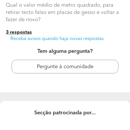
Qual o valor médio de metro quadrado, para
retirar tecto falso em placas de gesso e voltar a
fazer de novo?
3 respostas
Receba avisos quando haja novas respostas
Tem alguma pergunta?
Pergunte à comunidade
Qual o valor médio de tirar velho tecto falso em gesso
cartonado e fazer de novo?
Qual o valor médio de metro quadrado, para retirar
tecto falso em placas de gesso e voltar a fazer de novo?
Secção patrocinada por...