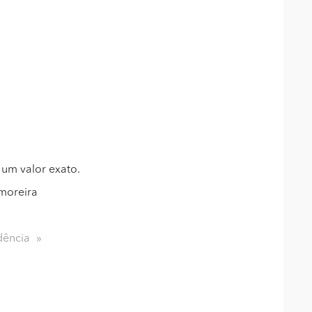
 um valor exato.
moreira
dência