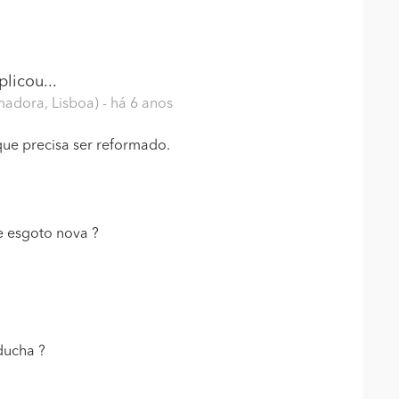
plicou...
adora, Lisboa)
- há 6 anos
que precisa ser reformado.
de esgoto nova ?
ducha ?