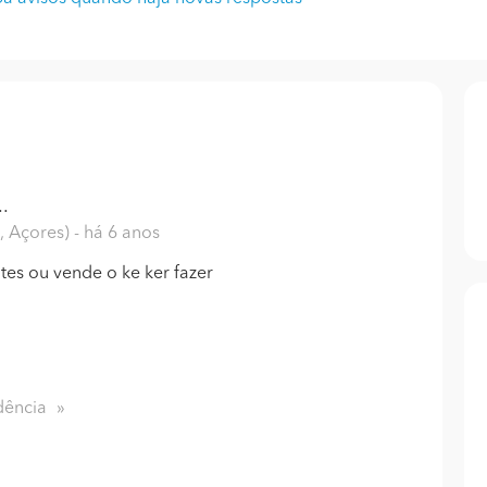
.
, Açores)
- há 6 anos
tes ou vende o ke ker fazer
dência