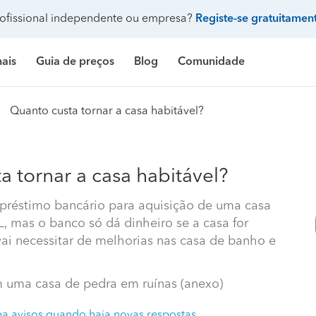
ofissional independente ou empresa?
Registe-se gratuitamen
nais
Guia de preços
Blog
Comunidade
Pergunte à comunidade
Quanto custa tornar a casa habitável?
Galeria de fotos
 de banho
delação casa de banho
Construção de casa
Limpeza
Preço Construção de casa
Limpeza
Pr
ndicionado
ozinha
delação de cozinha
Construção de piscina
Jardinagem
Preço Construção de piscina
Carpintaria e marcenar
Pr
a tornar a casa habitável?
Procenter
asa
delação de casa
Terraplanagem e demolições
Faz tudo
Preço Construção de garagem
Pintura
Pr
préstimo bancário para aquisição de uma casa
, mas o banco só dá dinheiro se a casa for
res
critório
elação de escritório
Engenheiros
Decoração de interiores
Preço Construção de casa contentor
Jardinagem
Pr
vai necessitar de melhorias nas casa de banho e
e banho
ifício
elação de edifício
Arquitetos
Carpintaria e marcenaria
Preço Terraplanagem e demolições
Pedreiros
Pr
inha
iscina
elação de piscina
Topógrafos
Remodelação casa de banho
Preço Construção de edifício
Climatização e ar cond
Pr
 uma casa de pedra em ruínas (anexo)
a avisos quando haja novas respostas