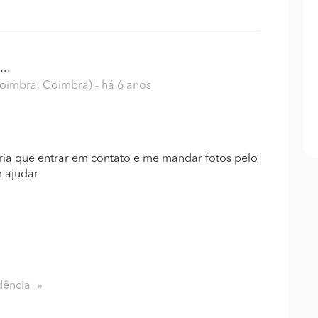
..
Coimbra, Coimbra)
- há 6 anos
eria que entrar em contato e me mandar fotos pelo
m ajudar
dência