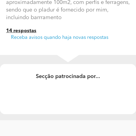
aproximadamente 100m2, com perfis e ferragens,
sendo que o pladur é fornecido por mim,
incluindo barrramento
14 respostas
Receba avisos quando haja novas respostas
Qual o valor colocar pladur 100m2?
Secção patrocinada por...
Qual o valor para colocar pladur em aproximadamente
100m2, com perfis e ferragens, sendo que o pladur é
fornecido por mim, incluindo barrramento