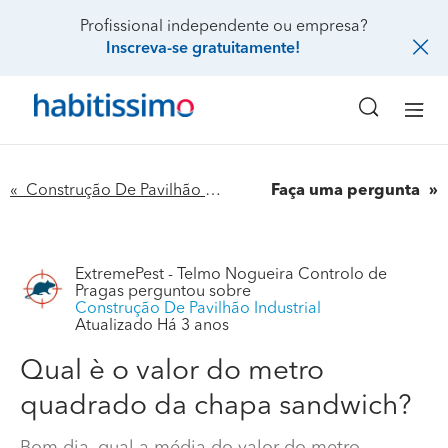
Profissional independente ou empresa?
Inscreva-se gratuitamente!
« Construção De Pavilhão Industrial
Faça uma pergunta
ExtremePest - Telmo Nogueira Controlo de
Pragas
perguntou sobre
Construção De Pavilhão Industrial
Atualizado Há 3 anos
Qual è o valor do metro
Qual è o valor do metro quadrado da chapa sandwich?
quadrado da chapa sandwich?
Bom dia, qual a média do valor do metro quadrado da
chapa sandwich para cobertura e laterais?
Bom dia, qual a média do valor do metro