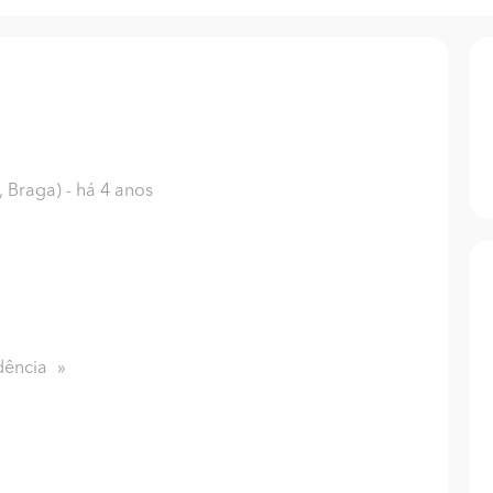
, Braga)
- há 4 anos
dência