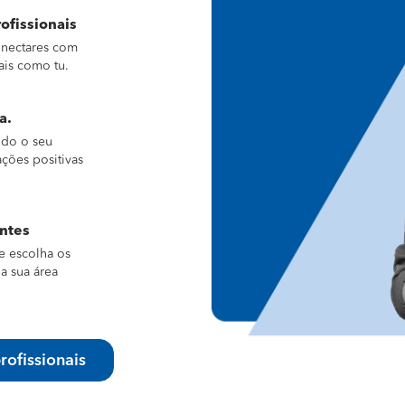
ofissionais
conectares com
ais como tu.
a.
ndo o seu
ações positivas
entes
e escolha os
a sua área
rofissionais