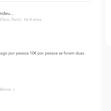
ndeu...
(Faro, Faro)
- há 4 anos
 pago por pessoa 10€ por pessoa se forem duas
dência