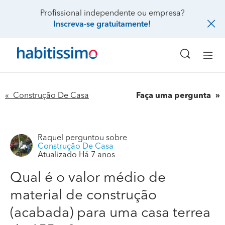
Profissional independente ou empresa?
Inscreva-se gratuitamente!
« Construção De Casa
Faça uma pergunta
Raquel
perguntou sobre
Construção De Casa
Atualizado Há 7 anos
Qual é o valor médio de
Qual é o valor médio de material de construção
material de construção
(acabada) para uma casa terrea de 155m2
(acabada) para uma casa terrea
Boa tarde,