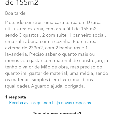
de 155m2
Pretendo construir uma casa terrea em U (area util +
area externa, com area útil de 155 m2, sendo 3 quartos
Boa tarde,
, 2 com suite, 1 banheiro social, uma sala aberta com a
Pretendo construir uma casa terrea em U (area
cozinha. E uma area externa de 239m2, com 2
util + area externa, com area útil de 155 m2,
banheiros e 1 lavanderia. Preciso saber o quanto mais
sendo 3 quartos , 2 com suite, 1 banheiro social,
ou menos vou gastar com material de construção, já
tenho o valor de Mão de obra, mas preciso do quanto
uma sala aberta com a cozinha. E uma area
irei gastar de material, uma média, sendo os materiais
externa de 239m2, com 2 banheiros e 1
simples (sem luxo), mas bons (qualidade). Aguardo
lavanderia. Preciso saber o quanto mais ou
ajuda, obrigada.
menos vou gastar com material de construção, já
tenho o valor de Mão de obra, mas preciso do
quanto irei gastar de material, uma média, sendo
os materiais simples (sem luxo), mas bons
(qualidade). Aguardo ajuda, obrigada.
1 resposta
Receba avisos quando haja novas respostas
Tem alguma pergunta?