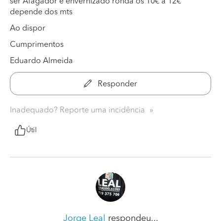
ser Afagador e envernizado ronda os 10€ a 12€
depende dos mts
Ao dispor
Cumprimentos
Eduardo Almeida
Responder
Inadequado? Reporte uma incidência
Útil
Jorge Leal
respondeu...