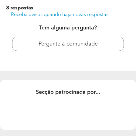
8 respostas
Receba avisos quando haja novas respostas
Tem alguma pergunta?
Pergunte à comunidade
Lixar E Envernizar Pavimento Flutuante (total)
O melhor valor por m2.
Secção patrocinada por...