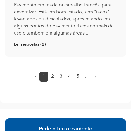
Pavimento em madeira carvalho francês, para
envernizar. Está em bom estado, sem "tacos"
levantados ou descolados, apresentando em
alguns pontos do pavimento riscos normais de
uso e também em algumas áreas...
Ler respostas (2)
«
1
2
3
4
5
...
»
(current)
Pede o teu orçamento