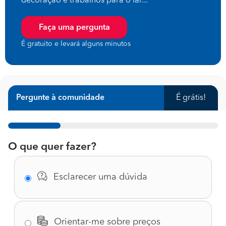
decoração e trabalhos para o lar...
Faça uma pergunta
É gratuito e levará alguns minutos
Pergunte à comunidade
É grátis!
1%
O que quer fazer?
Esclarecer uma dúvida
Orientar-me sobre preços