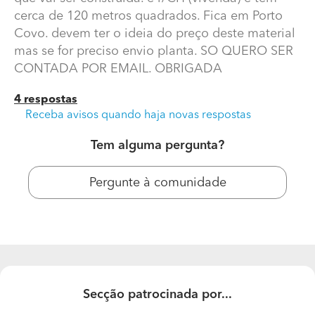
cerca de 120 metros quadrados. Fica em Porto
Covo. devem ter o ideia do preço deste material
mas se for preciso envio planta. SO QUERO SER
CONTADA POR EMAIL. OBRIGADA
4 respostas
Receba avisos quando haja novas respostas
Tem alguma pergunta?
Quanto custa o m2 de chão?
Pergunte à comunidade
boa tarde. gostava de saber qual o valor do metro
quadrado para colocar chao numa casa que vai ser
construida. é r/CH (vivenda) e tem cerca de 120 metros
quadrados. Fica em Porto Covo. devem ter o ideia do
preço deste material mas se for preciso envio planta.
SO QUERO SER CONTADA POR EMAIL. OBRIGADA
Secção patrocinada por...