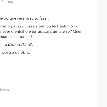
á 6 anos
 do que será preciso fazer.
eber o pavê?? Ou seja tem ou terá entulho ou
mover o entulho e terras, para um aterro? Quem
estantes materiais?
ento são de 7€/m2.
rocesso da obra.
dência