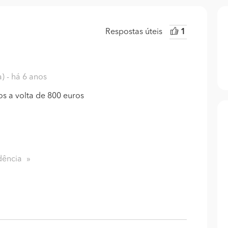
Respostas úteis
1
a)
- há 6 anos
os a volta de 800 euros
dência