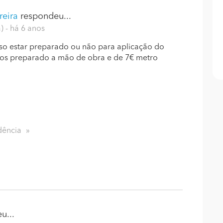
reira
respondeu...
a)
- há 6 anos
so estar preparado ou não para aplicação do
os preparado a mão de obra e de 7€ metro
dência
u...