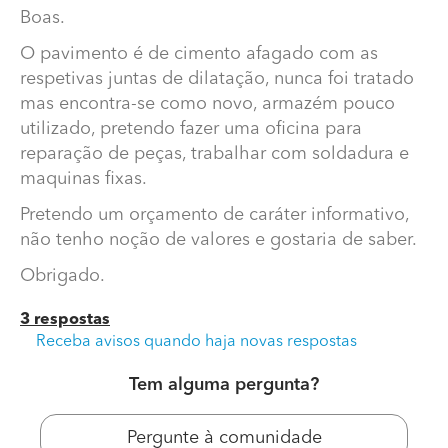
Boas.
O pavimento é de cimento afagado com as
respetivas juntas de dilatação, nunca foi tratado
mas encontra-se como novo, armazém pouco
utilizado, pretendo fazer uma oficina para
reparação de peças, trabalhar com soldadura e
maquinas fixas.
Pretendo um orçamento de caráter informativo,
Poderia ter um orçamento de caráter informativo de
não tenho noção de valores e gostaria de saber.
pavimento de resina epóxi?
Obrigado.
Boas.
3 respostas
O pavimento é de cimento afagado com as respetivas
Receba avisos quando haja novas respostas
juntas de dilatação, nunca foi tratado mas encontra-se
como novo, armazém pouco utilizado, pretendo fazer
Tem alguma pergunta?
uma oficina para reparação de peças, trabalhar com
soldadura e maquinas fixas.
Pergunte à comunidade