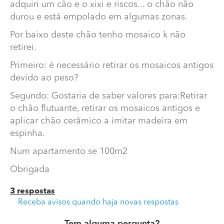
adquiri um cão e o xixi e riscos... o chão não
durou e está empolado em algumas zonas.
Por baixo deste chão tenho mosaico k não
retirei.
Primeiro: é necessário retirar os mosaicos antigos
devido ao peso?
Segundo: Gostaria de saber valores para:Retirar
o chão flutuante, retirar os mosaicos antigos e
Trocar flutuante por cerâmico
aplicar chão cerâmico a imitar madeira em
espinha.
Boa noite
Num apartamento se 100m2
Coloquei chão flutuante à 5 anos mas depois adquiri
um cão e o xixi e riscos... o chão não durou e está
Obrigada
empolado em algumas zonas.
3 respostas
Por baixo deste chão tenho mosaico k não retirei.
Receba avisos quando haja novas respostas
Primeiro: é necessário retirar os mosaicos antigos
devido ao peso?
Tem alguma pergunta?