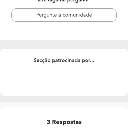
Segundo: Gostaria de saber valores para:Retirar o chão
Pergunte à comunidade
flutuante, retirar os mosaicos antigos e aplicar chão
cerâmico a imitar madeira em espinha.
Num apartamento se 100m2
Obrigada
Secção patrocinada por...
3
Respostas