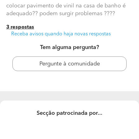
colocar pavimento de vinil na casa de banho é
adequado?? podem surgir problemas ????
3 respostas
Receba avisos quando haja novas respostas
Tem alguma pergunta?
Pergunte à comunidade
Colocar pavimento de vinil na casa de banho é
adequado??
boa tarde
colocar pavimento de vinil na casa de banho é
adequado?? podem surgir problemas ????
Secção patrocinada por...