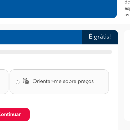
de
es
as
É grátis!
Orientar-me sobre preços
ontinuar