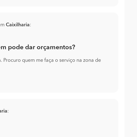
 em
Caixilharia
:
ém pode dar orçamentos?
a. Procuro quem me faça o serviço na zona de
aria
: