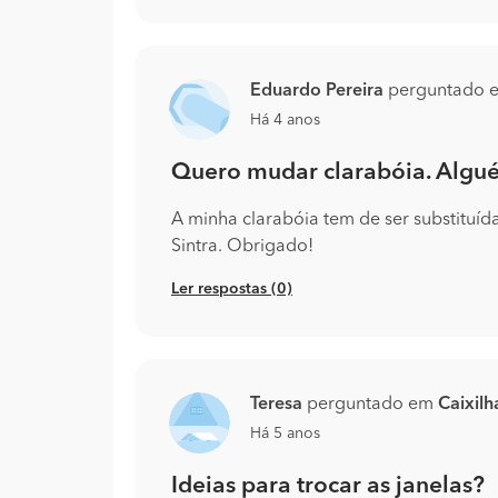
Eduardo Pereira
perguntado
Há 4 anos
Quero mudar clarabóia. Algu
A minha clarabóia tem de ser substituíd
Sintra. Obrigado!
Ler respostas (0)
Teresa
perguntado em
Caixilh
Há 5 anos
Ideias para trocar as janelas?