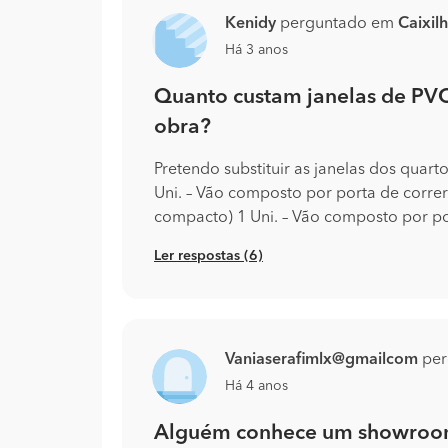
Kenidy
perguntado em
Caixilh
Há 3 anos
Quanto custam janelas de PVC
obra?
Pretendo substituir as janelas dos quar
Uni. – Vão composto por porta de correr 
compacto) 1 Uni. – Vão composto por por
Ler respostas (6)
Vaniaserafimlx@gmailcom
per
Há 4 anos
Alguém conhece um showroom 