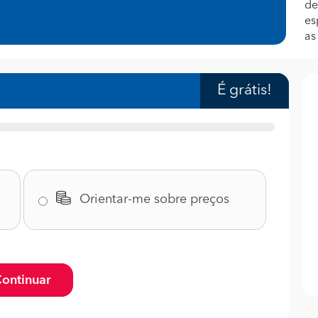
de
es
as
É grátis!
Orientar-me sobre preços
ontinuar