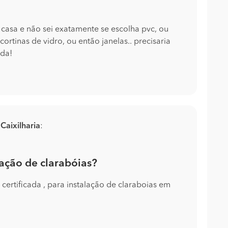
a casa e não sei exatamente se escolha pvc, ou
ortinas de vidro, ou então janelas.. precisaria
uda!
m
Caixilharia
:
ação de clarabóias?
ertificada , para instalação de claraboias em