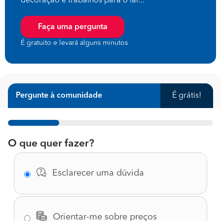
decoração e trabalhos para o lar...
Faça uma pergunta
É gratuito e levará alguns minutos
Pergunte à comunidade
É grátis!
1%
O que quer fazer?
Esclarecer uma dúvida
Orientar-me sobre preços